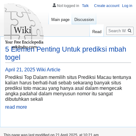
Not logged in
Talk
Create account
Log in
Main page
Discussion
Search
Read
wikibyby.com
5 Elemen Penting Untuk prediksi mbah
togel
April 21, 2025
Wiki Article
Prediksi Top Dalam memilih situs Prediksi Macau tentunya
kalian harus berhati-hati sebab sekarang banyak situs
prediksi toto macau yang hanya asal dalam mengecak
angka padahal dalam menyusun nomor itu sangat
dibutuhkan sekali
read more
This page was last modified on 21 April 2025, at 10:21 am.